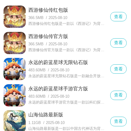
西游修仙传红包版
查看
366.5MB
/
2025-08-10
西游修仙传红包版是一款以《西游记》为背景融合修仙元素的3DMMORPG手游，游戏以“玄奘取经”为主线，构建了一个开放的东方修仙世界。
西游修仙传官方版
查看
366.5MB
/
2025-08-10
西游修仙传官方版是一款以《西游记》为背景融合修仙元素的MMORPG手游，通过创新玩法与经典IP的结合，为玩家呈现了一个充满东方玄幻色彩的开放世界。
永远的蔚蓝星球无限钻石版
查看
483.60MB
/
2025-08-10
永远的蔚蓝星球无限钻石版是一款融合开放世界探索、策略塔防与生态养成的综合性科幻手游，游戏以人类派遣宇宙飞船寻找新家园为背景，玩家将扮演星际探险者，在名为“蔚蓝星球”的神秘天体上展开生存与进化之旅。
永远的蔚蓝星球手游官方版
查看
483.60MB
/
2025-08-10
永远的蔚蓝星球手游官方版是一款以科幻探索与生态守护为核心的开放世界策略塔防手游，游戏以人类派遣宇宙飞船寻找新家园为背景，将玩家带入一个名为“蔚蓝星球”的神秘生态系统中。
山海仙路最新版
查看
1.11GB
/
2025-08-10
山海仙路最新版是一款以中国古代神话为背景的水墨国风修仙放置手游，游戏以“自由修仙”为核心理念，构建了一个融合山海经传说与仙侠文化的开放世界