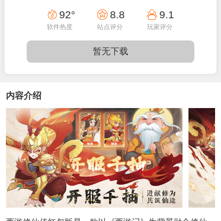
92°
8.8
9.1
软件热度
站点评分
玩家评分
暂无下载
内容介绍