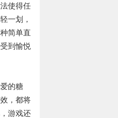
玩法使得任
轻轻一划，
这种简单直
感受到愉悦
可爱的糖
特效，都将
此，游戏还