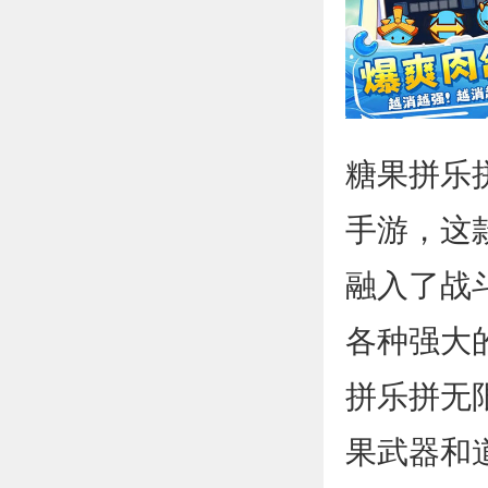
糖果拼乐
手游，这
融入了战
各种强大
拼乐拼无
果武器和