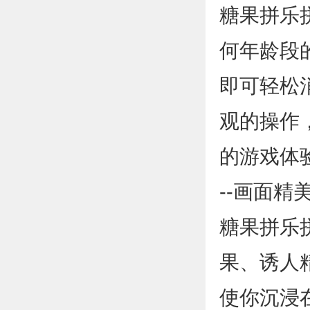
糖果拼乐
何年龄段
即可轻松
观的操作
的游戏体
--画面精
糖果拼乐
果、诱人
使你沉浸