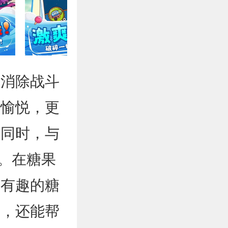
通消除战斗
与愉悦，更
的同时，与
。在糖果
而有趣的糖
力，还能帮