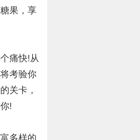
除糖果，享
个痛快!从
都将考验你
新的关卡，
你!
丰富多样的