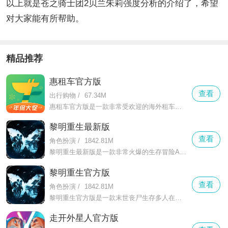
以上就是苍之骑士团2贝兰朱莉强度分析的介绍了，希望
对大家能有所帮助。
精品推荐
惠租车官方版
查看
出行购物
/
67.34M
惠租车官方版是一款非常受欢迎的海外租车服务软件，这款软件为广大海外旅游的用户提供了优质的租车出行服务，拥有非常丰富的车型等你来选择，提供了多样的租车套餐选择，让用户可以享受更加便捷的自驾旅游体验
黎明重生最新版
查看
角色扮演
/
1842.81M
黎明重生最新版是一款非常火爆的生存冒险ARPG手游，这款游戏丧尸末世为题材打造，玩家将在末世中探索地图进行生存，拥有超大的无缝地图等你来探索，多样的地图，上帝视角带给玩家全新的游戏体验
黎明重生官方版
查看
角色扮演
/
1842.81M
黎明重生官方版是一款末世丧尸生存多人在线游戏，这款游戏采用了上帝视角打造，玩家将控制角色在末世中生存冒险，拥有超大的地图等你来探索，多种地形等你来冒险，海量物资等你来收集，还有各种道具等你来获取
走开外星人官方版